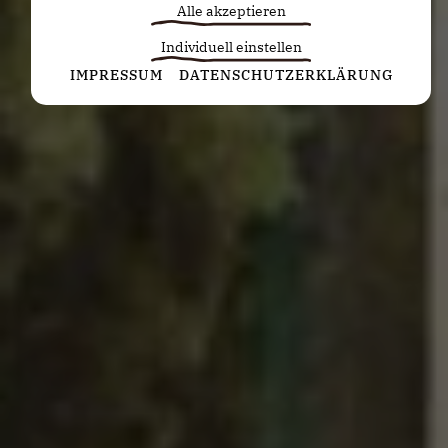
Alle akzeptieren
Individuell einstellen
Statistiken
IMPRESSUM
DATENSCHUTZERKLÄRUNG
Diese Cookies erfassen anonyme Statistiken. Diese
Informationen helfen uns zu verstehen, wie wir
unsere Website noch weiter optimieren können.
Google Analytics
Marketing
Marketing Cookies werden von Drittanbietern oder
Publishern verwendet, um personalisierte
Werbung anzuzeigen. Sie tun dies, indem sie
Besucher über Websites hinweg verfolgen.
Google Tag Manager
Externe Medien