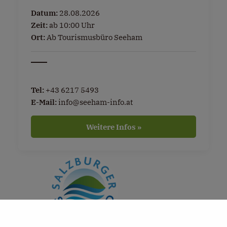
Datum:
28.08.2026
Zeit:
ab 10:00 Uhr
Ort:
Ab Tourismusbüro Seeham
Tel:
+43 6217 5493
E-Mail:
info@seeham-info.at
Weitere Infos »