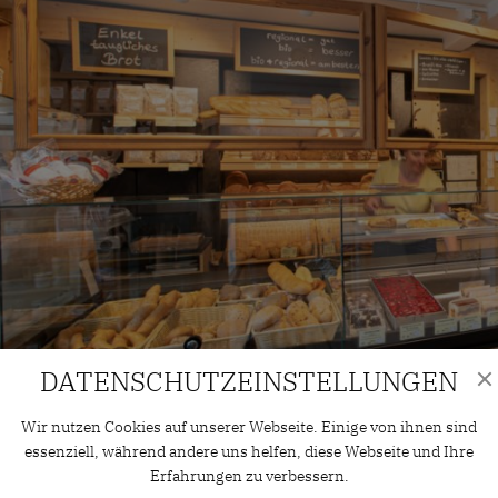
DATENSCHUTZ­EINSTELLUNGEN
Wir nutzen Cookies auf unserer Webseite. Einige von ihnen sind
HISTORISCHE SPEZIALIT
essenziell, während andere uns helfen, diese Webseite und Ihre
Erfahrungen zu verbessern.