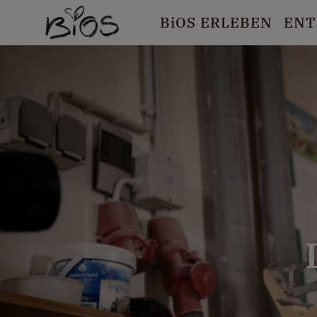
B
i
OS ERLEBEN
ENT