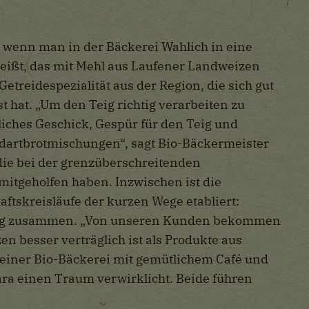
, wenn man in der Bäckerei Wahlich in eine
eißt, das mit Mehl aus Laufener Landweizen
Getreidespezialität aus der Region, die sich gut
 hat. „Um den Teig richtig verarbeiten zu
iches Geschick, Gespür für den Teig und
dartbr
otmischungen“, sagt Bio-Bäckermeister
 die bei der grenzüberschreitenden
itgeholfen haben. Inzwischen ist die
haftskreisläufe der kurzen Wege etabliert:
eng zusammen. „Von unseren Kunden bekommen
 besser verträglich ist als Produkte aus
 seiner Bio-Bäckerei mit gemütlichem Café und
ara einen Traum verwirklicht. Beide führen