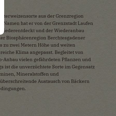
Winterweizensorte aus der Grenzregion
n Namen hat er von der Grenzstadt Laufen
te wiederentdeckt und der Wiederanbau
der Biosphärenregion Berchtesgadener
s zu zwei Metern Höhe und weiten
sreiche Klima angepasst. Begleitet von
o-Anbau vielen gefährdeten Pflanzen und
s ist die unverzüchtete Sorte im Gegensatz
minen, Mineralstoffen und
züberschreitende Austausch von Bäckern
edingungen.