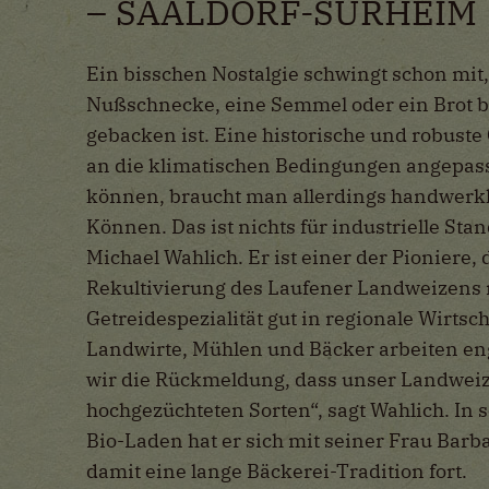
SAALDORF-SURHEIM
Ein bisschen Nostalgie schwingt schon mit
Nußschnecke, eine Semmel oder ein Brot b
gebacken ist. Eine historische und robuste 
an die klimatischen Bedingungen angepasst
können, braucht man allerdings handwerkl
Können. Das ist nichts für industrielle St
an
Michael Wahlich. Er ist einer der Pioniere,
Rekultivierung des Laufener Landweizens m
Getreidespezialität gut in regionale Wirtsc
Landwirte, Mühlen und Bäcker arbeiten 
wir die Rückmeldung, dass unser Landweizen
hochgezüchteten Sorten“, sagt Wahlich. In
Bio-Laden hat er sich mit seiner Frau Barb
damit eine lange Bäckerei-Tradition fort.