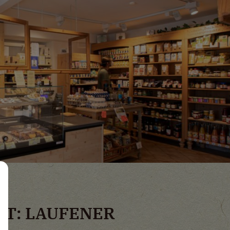
ÄT: LAUFENER