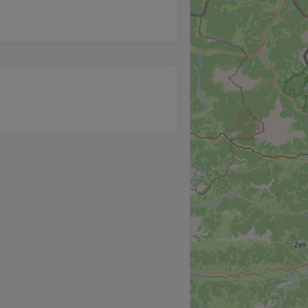
Externe Medien
Wenn Cookies von externen Medien akzeptiert werden, bedarf
der Zugriff auf externe Inhalte keiner manuellen Zustimmung
mehr.
Google Maps
Eingebettete Inhalte