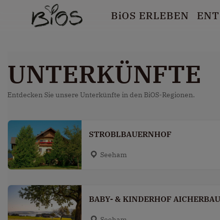
B
i
OS ERLEBEN
ENT
UNTERKÜNFTE
Entdecken Sie unsere Unterkünfte in den BiOS-Regionen.
STROBLBAUERNHOF
Seeham
BABY- & KINDERHOF AICHERBA
Seeham