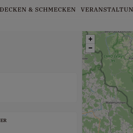
DECKEN
& SCHMECKEN
VERANSTALTU
+
−
UER