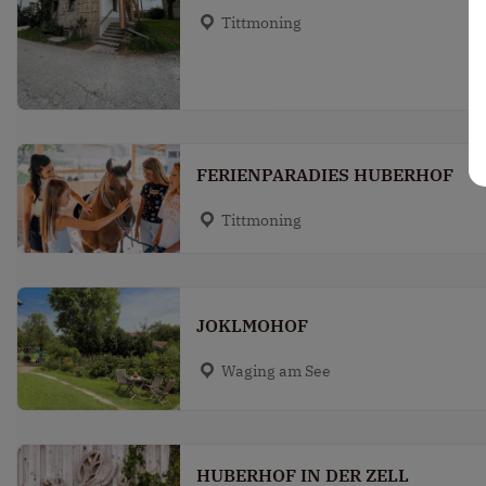
Tittmoning
FERIENPARADIES HUBERHOF
Tittmoning
JOKLMOHOF
Waging am See
HUBERHOF IN DER ZELL