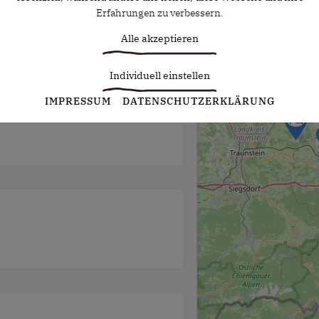
Erfahrungen zu verbessern.
Alle akzeptieren
Individuell einstellen
Statistiken
IMPRESSUM
DATENSCHUTZERKLÄRUNG
Diese Cookies erfassen anonyme Statistiken. Diese
Informationen helfen uns zu verstehen, wie wir unsere Website
noch weiter optimieren können.
Google Analytics
Marketing
Marketing Cookies werden von Drittanbietern oder Publishern
verwendet, um personalisierte Werbung anzuzeigen. Sie tun
dies, indem sie Besucher über Websites hinweg verfolgen.
Google Tag Manager