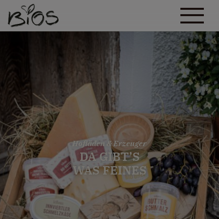
Hofläden & Erzeuger
DA GIBT’S
WAS FEINES