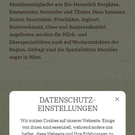
Familienmitglieder aus Bio-Heumilch Bergkäse,
Emmentaler, Steintaler und Tilsiter. Dazu kommen
Butter, Sauerrahm, Frischkäse, Joghurt,
Butterschmalz, Ghee und Kaspressknödel.
Angeboten werden die Milch- und
Käsespezialitäten auch auf Wochenmärkten der
Region. Gefragt sind die Spezialitäten überdies
sogar in Wien.
Käserei Hölfmaier
DATENSCHUTZ­
Kerschham 8
EINSTELLUNGEN
A – 5221 Lochen am See
Wir nutzen Cookies auf unserer Webseite. Einige
So erreichst du uns
von ihnen sind essenziell, während andere uns
Tel: +43 (0) 7747 – 5221
helfen, diese Webseite und Ihre Erfahrungen zu