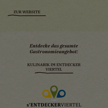
Externe Medien
ZUR WEBSITE
Wenn Cookies von externen Medien akzeptiert
werden, bedarf der Zugriff auf externe Inhalte
keiner manuellen Zustimmung mehr.
Google Maps
Eingebettete Inhalte
Entdecke das gesamte
Gastronomie­angebot:
KULINARIK IM ENTDECKER
VIERTEL