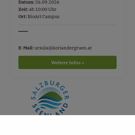
Datum:
26.09.2026
Zeit:
ab 10:00 Uhr
Ort:
BioArt Campus
E-Mail:
ursula@koriandergruen.at
Weitere Infos »