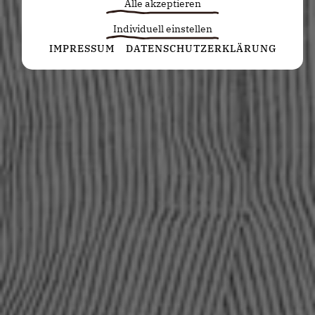
Alle akzeptieren
Individuell einstellen
Statistiken
IMPRESSUM
DATENSCHUTZERKLÄRUNG
Diese Cookies erfassen anonyme Statistiken. Diese
Informationen helfen uns zu verstehen, wie wir
unsere Website noch weiter optimieren können.
Google Analytics
Marketing
Marketing Cookies werden von Drittanbietern oder
Publishern verwendet, um personalisierte
Werbung anzuzeigen. Sie tun dies, indem sie
Besucher über Websites hinweg verfolgen.
Google Tag Manager
Externe Medien