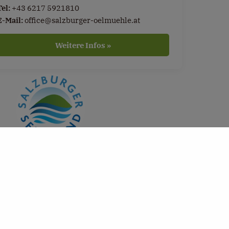
Tel:
+43 6217 5921810
E-Mail:
office@salzburger-oelmuehle.at
Weitere Infos »