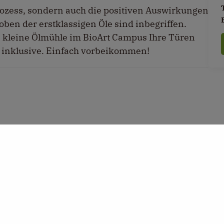
rozess, sondern auch die positiven Auswirkungen
ben der erstklassigen Öle sind inbegriffen.
e kleine Ölmühle im BioArt Campus Ihre Türen
ben inklusive. Einfach vorbeikommen!