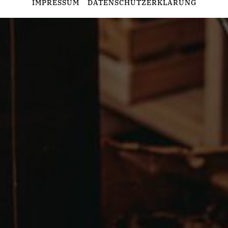
IMPRESSUM
DATENSCHUTZERKLÄRUNG
Diese Cookies erfassen anonyme Statistiken. Diese
Informationen helfen uns zu verstehen, wie wir unsere Website
noch weiter optimieren können.
Google Analytics
Marketing
Marketing Cookies werden von Drittanbietern oder Publishern
verwendet, um personalisierte Werbung anzuzeigen. Sie tun
dies, indem sie Besucher über Websites hinweg verfolgen.
Google Tag Manager
Externe Medien
Wenn Cookies von externen Medien akzeptiert werden, bedarf
der Zugriff auf externe Inhalte keiner manuellen Zustimmung
mehr.
Google Maps