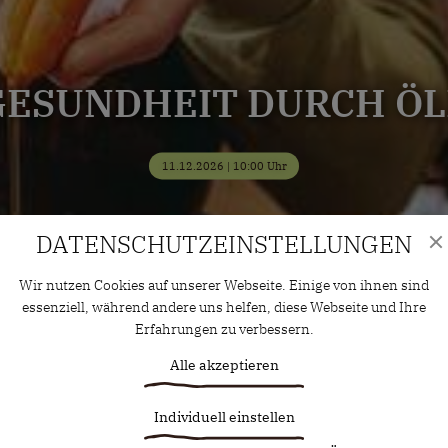
GESUNDHEIT DURCH ÖL
11.12.2026 | 10:00 Uhr
DATENSCHUTZ­EINSTELLUNGEN
Wir nutzen Cookies auf unserer Webseite. Einige von ihnen sind
essenziell, während andere uns helfen, diese Webseite und Ihre
Erfahrungen zu verbessern.
Alle akzeptieren
Individuell einstellen
Statistiken