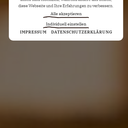
diese Webseite und Ihre Erfahrungen zu verbessern.
Alle akzeptieren
Individuell einstellen
Statistiken
IMPRESSUM
DATENSCHUTZERKLÄRUNG
Diese Cookies erfassen anonyme Statistiken. Diese
Informationen helfen uns zu verstehen, wie wir
unsere Website noch weiter optimieren können.
Google Analytics
Marketing
Marketing Cookies werden von Drittanbietern oder
Publishern verwendet, um personalisierte
Werbung anzuzeigen. Sie tun dies, indem sie
Besucher über Websites hinweg verfolgen.
Google Tag Manager