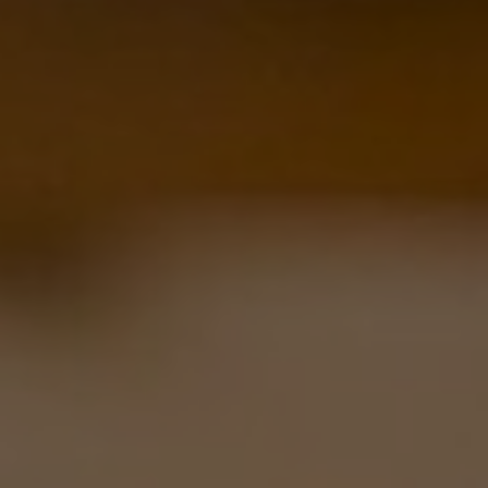
Externe Medien
Wenn Cookies von externen Medien akzeptiert
werden, bedarf der Zugriff auf externe Inhalte
keiner manuellen Zustimmung mehr.
Google Maps
Eingebettete Inhalte