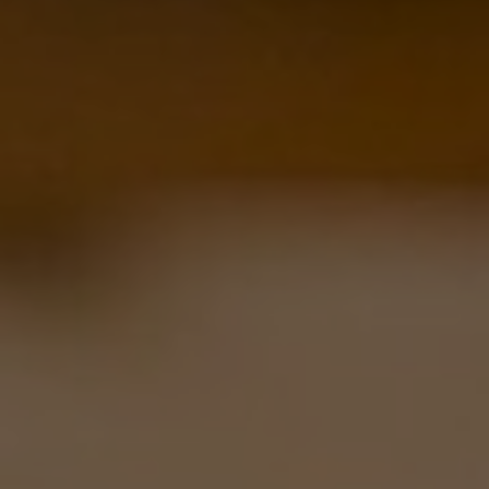
Wenn Cookies von externen Medien akzeptiert
werden, bedarf der Zugriff auf externe Inhalte
keiner manuellen Zustimmung mehr.
Google Maps
Eingebettete Inhalte