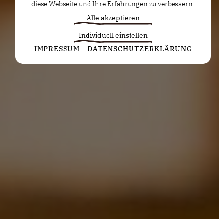
diese Webseite und Ihre Erfahrungen zu verbessern.
Alle akzeptieren
Individuell einstellen
Statistiken
IMPRESSUM
DATENSCHUTZERKLÄRUNG
Diese Cookies erfassen anonyme Statistiken. Diese
Informationen helfen uns zu verstehen, wie wir
unsere Website noch weiter optimieren können.
Google Analytics
Marketing
Marketing Cookies werden von Drittanbietern oder
Publishern verwendet, um personalisierte
Werbung anzuzeigen. Sie tun dies, indem sie
Besucher über Websites hinweg verfolgen.
Google Tag Manager
Externe Medien