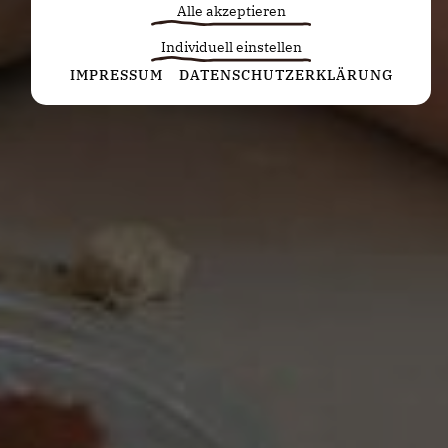
Alle akzeptieren
Individuell einstellen
Statistiken
IMPRESSUM
DATENSCHUTZERKLÄRUNG
Diese Cookies erfassen anonyme Statistiken. Diese
Informationen helfen uns zu verstehen, wie wir
unsere Website noch weiter optimieren können.
Google Analytics
Marketing
Marketing Cookies werden von Drittanbietern oder
Publishern verwendet, um personalisierte
Werbung anzuzeigen. Sie tun dies, indem sie
Besucher über Websites hinweg verfolgen.
Google Tag Manager
Externe Medien