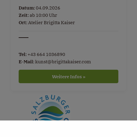
Datum:
04.09.2026
Zeit:
ab 10:00 Uhr
Ort:
Atelier Brigitta Kaiser
Tel:
+43 664 1036890
E-Mail:
kunst@brigittakaiser.com
Weitere Infos »