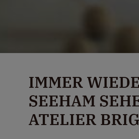
IMMER WIEDE
SEEHAM SEH
ATELIER BRI