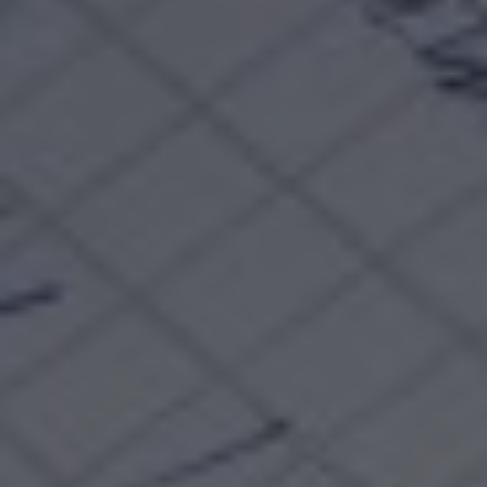
Externe Medien
Wenn Cookies von externen Medien akzeptiert
werden, bedarf der Zugriff auf externe Inhalte
keiner manuellen Zustimmung mehr.
Google Maps
Eingebettete Inhalte