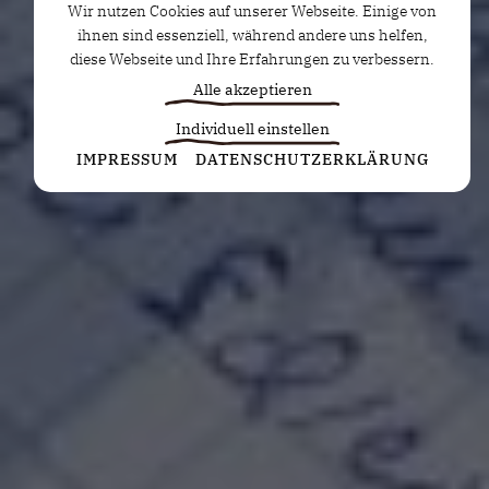
Wir nutzen Cookies auf unserer Webseite. Einige von
ihnen sind essenziell, während andere uns helfen,
diese Webseite und Ihre Erfahrungen zu verbessern.
Alle akzeptieren
Individuell einstellen
Statistiken
IMPRESSUM
DATENSCHUTZERKLÄRUNG
Diese Cookies erfassen anonyme Statistiken. Diese
Informationen helfen uns zu verstehen, wie wir
unsere Website noch weiter optimieren können.
Google Analytics
Marketing
Marketing Cookies werden von Drittanbietern oder
Publishern verwendet, um personalisierte
Werbung anzuzeigen. Sie tun dies, indem sie
Besucher über Websites hinweg verfolgen.
Google Tag Manager