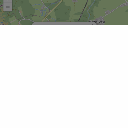
−
×
Kräuterwanderung – Wurzeln
Leaflet
|
© OpenStreetMap
DAS KÖNNTE DICH AUCH