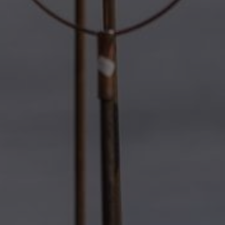
Externe Medien
Wenn Cookies von externen Medien akzeptiert werden, bedarf
der Zugriff auf externe Inhalte keiner manuellen Zustimmung
mehr.
Google Maps
Eingebettete Inhalte