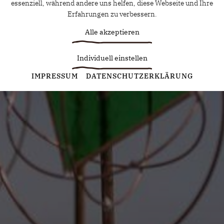
essenziell, während andere uns helfen, diese Webseite und Ihre
Erfahrungen zu verbessern.
Alle akzeptieren
Individuell einstellen
Statistiken
IMPRESSUM
DATENSCHUTZERKLÄRUNG
Diese Cookies erfassen anonyme Statistiken. Diese
Informationen helfen uns zu verstehen, wie wir unsere Website
noch weiter optimieren können.
Google Analytics
Marketing
Marketing Cookies werden von Drittanbietern oder Publishern
verwendet, um personalisierte Werbung anzuzeigen. Sie tun
dies, indem sie Besucher über Websites hinweg verfolgen.
Google Tag Manager