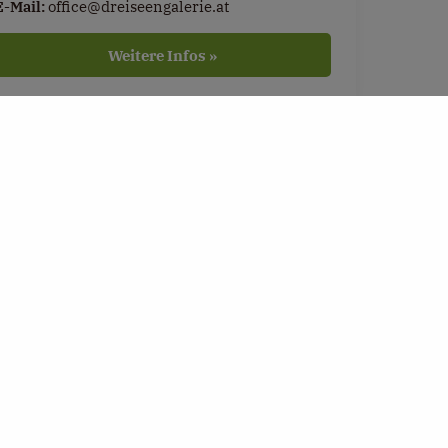
E-Mail:
office@dreiseengalerie.at
Weitere Infos »