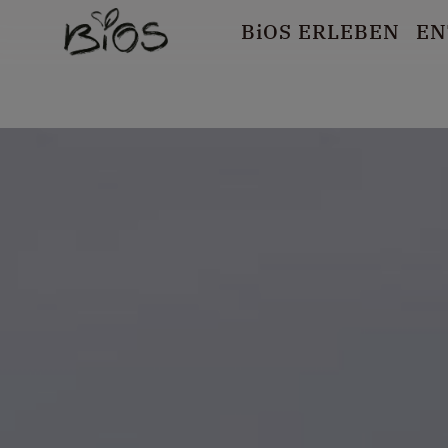
B
i
OS ERLEBEN
EN