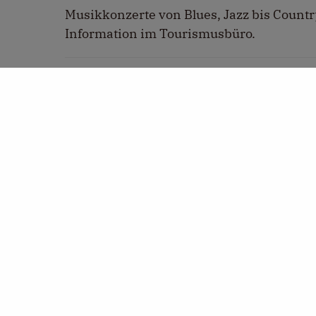
Musikkonzerte von Blues, Jazz bis Country
Information im Tourismusbüro.
WEITERE TERMINE
13.09.2026 | 10:00 Uhr
Zurück zur Übersicht