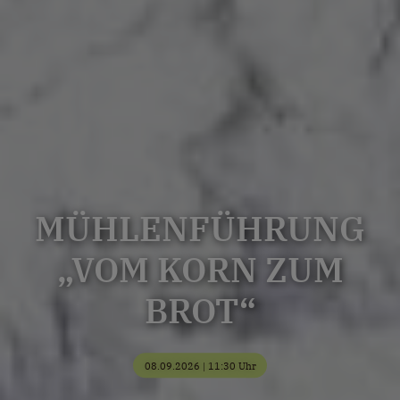
MÜHLENFÜHRUNG
„VOM KORN ZUM
BROT“
08.09.2026 | 11:30 Uhr