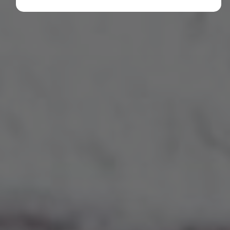
Diese Cookies erfassen anonyme Statistiken. Diese
Informationen helfen uns zu verstehen, wie wir
unsere Website noch weiter optimieren können.
Google Analytics
Marketing
Marketing Cookies werden von Drittanbietern oder
Publishern verwendet, um personalisierte
Werbung anzuzeigen. Sie tun dies, indem sie
Besucher über Websites hinweg verfolgen.
Google Tag Manager
Externe Medien
Wenn Cookies von externen Medien akzeptiert
werden, bedarf der Zugriff auf externe Inhalte
keiner manuellen Zustimmung mehr.