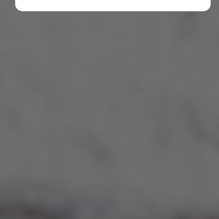
Diese Cookies erfassen anonyme Statistiken. Diese
Informationen helfen uns zu verstehen, wie wir
unsere Website noch weiter optimieren können.
Google Analytics
Marketing
Marketing Cookies werden von Drittanbietern oder
Publishern verwendet, um personalisierte
Werbung anzuzeigen. Sie tun dies, indem sie
Besucher über Websites hinweg verfolgen.
Google Tag Manager
Externe Medien
Wenn Cookies von externen Medien akzeptiert
werden, bedarf der Zugriff auf externe Inhalte
keiner manuellen Zustimmung mehr.