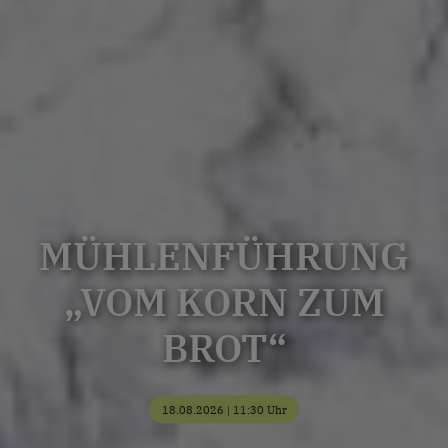
MÜHLENFÜHRUNG
„VOM KORN ZUM
BROT“
18.08.2026 | 11:30 Uhr