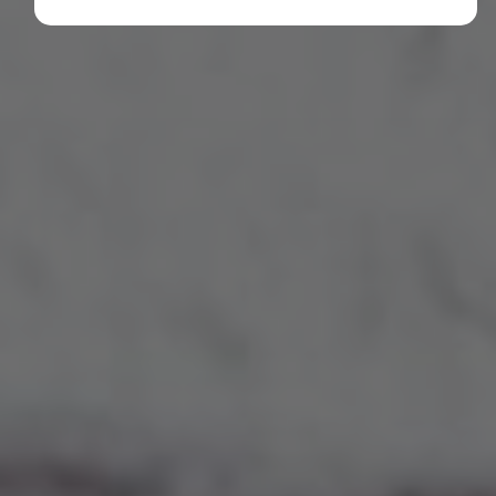
Diese Cookies erfassen anonyme Statistiken. Diese
Informationen helfen uns zu verstehen, wie wir
unsere Website noch weiter optimieren können.
Google Analytics
Marketing
Marketing Cookies werden von Drittanbietern oder
Publishern verwendet, um personalisierte
Werbung anzuzeigen. Sie tun dies, indem sie
Besucher über Websites hinweg verfolgen.
Google Tag Manager
Externe Medien
Wenn Cookies von externen Medien akzeptiert
werden, bedarf der Zugriff auf externe Inhalte
keiner manuellen Zustimmung mehr.