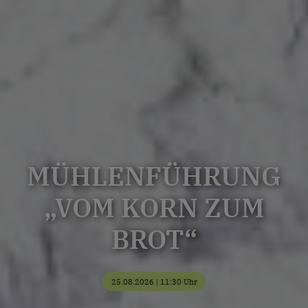
MÜHLENFÜHRUNG
„VOM KORN ZUM
BROT“
25.08.2026 | 11:30 Uhr