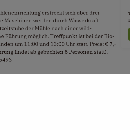
hleneinrichtung erstreckt sich über drei
he Maschinen werden durch Wasserkraft
tzeitstube der Mühle nach einer wild-
Führung möglich. Treffpunkt ist bei der Bio-
nden um 11:00 und 13:00 Uhr statt. Preis: € 7,-
rung findet ab gebuchten 5 Personen statt).
/5493