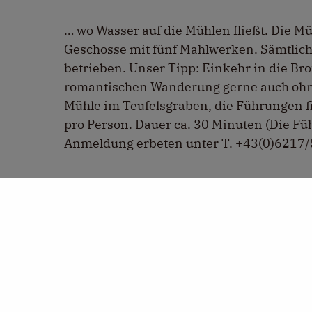
… wo Wasser auf die Mühlen fließt. Die Mü
Geschosse mit fünf Mahlwerken. Sämtlic
betrieben. Unser Tipp: Einkehr in die Bro
romantischen Wanderung gerne auch ohne 
Mühle im Teufelsgraben, die Führungen fi
pro Person. Dauer ca. 30 Minuten (Die Füh
Anmeldung erbeten unter T. +43(0)6217