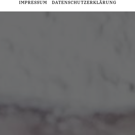
Statistiken
IMPRESSUM
DATENSCHUTZERKLÄRUNG
Diese Cookies erfassen anonyme Statistiken. Diese
Informationen helfen uns zu verstehen, wie wir unsere Website
noch weiter optimieren können.
Google Analytics
Marketing
Marketing Cookies werden von Drittanbietern oder Publishern
verwendet, um personalisierte Werbung anzuzeigen. Sie tun
dies, indem sie Besucher über Websites hinweg verfolgen.
Google Tag Manager
Externe Medien
Wenn Cookies von externen Medien akzeptiert werden, bedarf
der Zugriff auf externe Inhalte keiner manuellen Zustimmung
mehr.
Google Maps