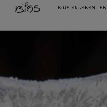
B
i
OS ERLEBEN
EN