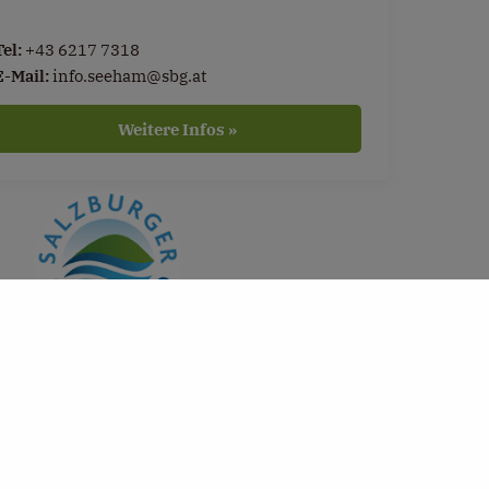
Tel:
+43 6217 7318
E-Mail:
info.seeham@sbg.at
Weitere Infos »