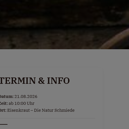
TERMIN & INFO
Datum:
21.08.2026
Zeit:
ab 10:00 Uhr
Ort:
Eisenkraut – Die Natur Schmiede