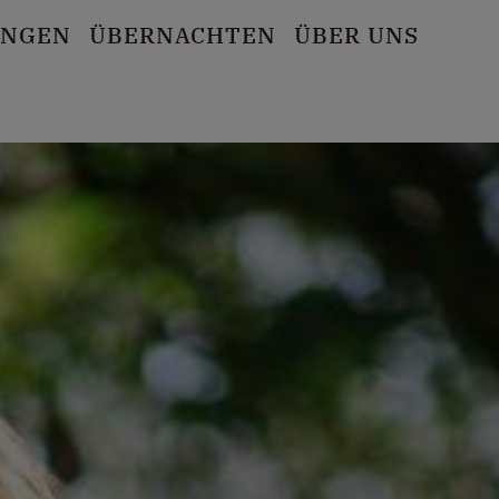
UNGEN
ÜBERNACHTEN
ÜBER UNS