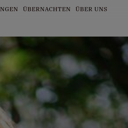
UNGEN
ÜBERNACHTEN
ÜBER UNS