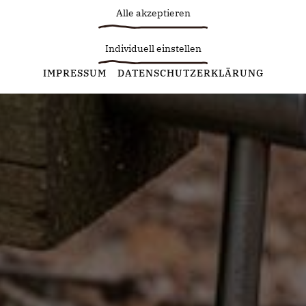
Alle akzeptieren
Individuell einstellen
Statistiken
IMPRESSUM
DATENSCHUTZERKLÄRUNG
Diese Cookies erfassen anonyme Statistiken. Diese
Informationen helfen uns zu verstehen, wie wir unsere Website
noch weiter optimieren können.
Google Analytics
Marketing
Marketing Cookies werden von Drittanbietern oder Publishern
verwendet, um personalisierte Werbung anzuzeigen. Sie tun
dies, indem sie Besucher über Websites hinweg verfolgen.
Google Tag Manager
Externe Medien