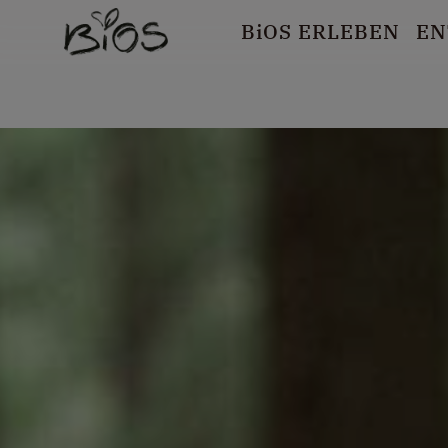
B
i
OS ERLEBEN
EN