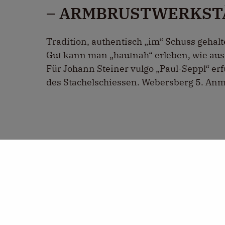
– ARMBRUSTWERKST
Tradition, authentisch „im“ Schuss gehal
Gut kann man „hautnah“ erleben, wie aus 
Für Johann Steiner vulgo „Paul-Seppl“ er
des Stachelschiessen. Webersberg 5. Anm