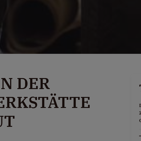
IN DER
ERKSTÄTTE
UT