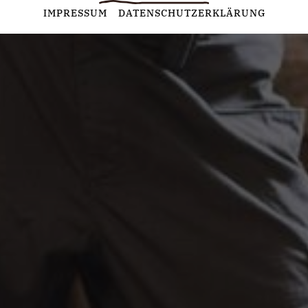
Statistiken
IMPRESSUM
DATENSCHUTZERKLÄRUNG
Diese Cookies erfassen anonyme Statistiken. Diese
Informationen helfen uns zu verstehen, wie wir unsere Website
noch weiter optimieren können.
Google Analytics
Marketing
Marketing Cookies werden von Drittanbietern oder Publishern
verwendet, um personalisierte Werbung anzuzeigen. Sie tun
dies, indem sie Besucher über Websites hinweg verfolgen.
Google Tag Manager
Externe Medien
Wenn Cookies von externen Medien akzeptiert werden, bedarf
der Zugriff auf externe Inhalte keiner manuellen Zustimmung
mehr.