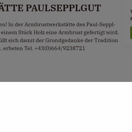
ÄTTE PAULSEPPLGUT
ten! In der Armbrustwerkstätte des Paul-Seppl-
einem Stück Holz eine Armbrust gefertigt wird.
füllt sich damit der Grundgedanke der Tradition
. erbeten Tel. +43(0)664/9238721