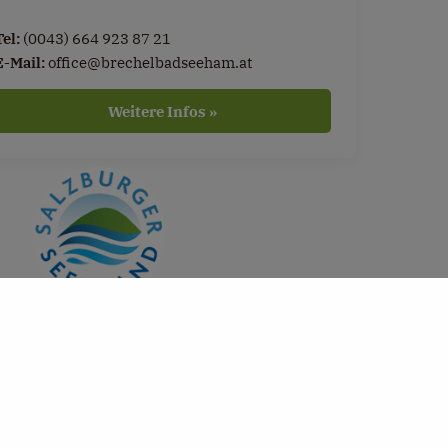
Tel:
(0043) 664 923 87 21
E-Mail:
office@brechelbadseeham.at
Weitere Infos »