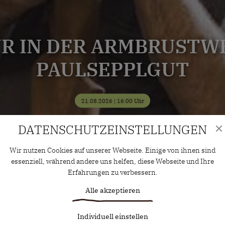
ÜR IN DER ARMBRUSTW
PAULSEPPLGUT
21.08.2026 | 16:00 Uhr
DATENSCHUTZ­EINSTELLUNGEN
Wir nutzen Cookies auf unserer Webseite. Einige von ihnen sind
essenziell, während andere uns helfen, diese Webseite und Ihre
Erfahrungen zu verbessern.
Alle akzeptieren
Individuell einstellen