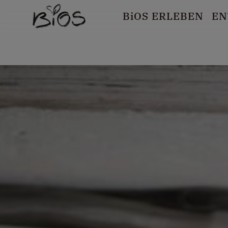
B
i
OS ERLEBEN
EN