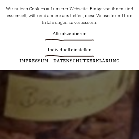
Wir nutzen Cookies auf unserer Webseite. Einige von ihnen sind
essenziell, während andere uns helfen, diese Webseite und Ihre
Erfahrungen zu verbessern.
Alle akzeptieren
Individuell einstellen
Statistiken
IMPRESSUM
DATENSCHUTZERKLÄRUNG
Diese Cookies erfassen anonyme Statistiken. Diese
Informationen helfen uns zu verstehen, wie wir unsere Website
noch weiter optimieren können.
Google Analytics
Marketing
Marketing Cookies werden von Drittanbietern oder Publishern
verwendet, um personalisierte Werbung anzuzeigen. Sie tun
dies, indem sie Besucher über Websites hinweg verfolgen.