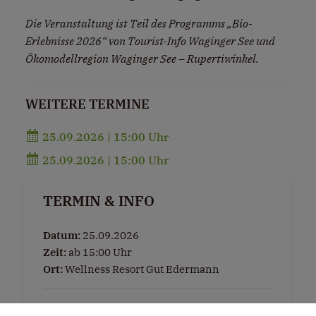
Die Veranstaltung ist Teil des Programms „Bio-
Erlebnisse 2026“ von Tourist-Info Waginger See und
Ökomodellregion Waginger See – Rupertiwinkel.
WEITERE TERMINE
25.09.2026 | 15:00 Uhr
25.09.2026 | 15:00 Uhr
TERMIN & INFO
Datum:
25.09.2026
Zeit:
ab 15:00 Uhr
Ort:
Wellness Resort Gut Edermann