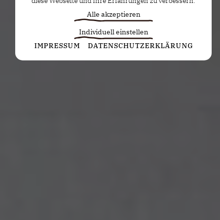
diese Webseite und Ihre Erfahrungen zu verbessern.
Alle akzeptieren
Individuell einstellen
Statistiken
IMPRESSUM
DATENSCHUTZERKLÄRUNG
Diese Cookies erfassen anonyme Statistiken. Diese
Informationen helfen uns zu verstehen, wie wir
unsere Website noch weiter optimieren können.
Google Analytics
Marketing
Marketing Cookies werden von Drittanbietern oder
Publishern verwendet, um personalisierte
Werbung anzuzeigen. Sie tun dies, indem sie
Besucher über Websites hinweg verfolgen.
Google Tag Manager
Externe Medien