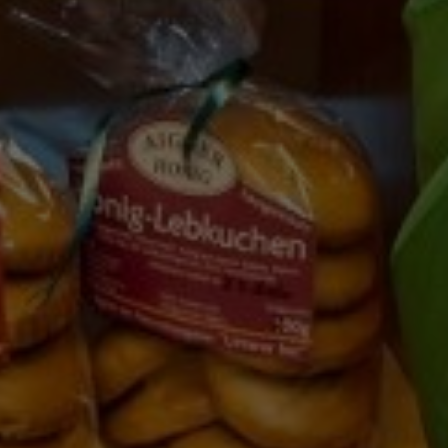
Marketing Cookies werden von Drittanbietern oder Publishern
verwendet, um personalisierte Werbung anzuzeigen. Sie tun
dies, indem sie Besucher über Websites hinweg verfolgen.
Google Tag Manager
Externe Medien
Wenn Cookies von externen Medien akzeptiert werden, bedarf
der Zugriff auf externe Inhalte keiner manuellen Zustimmung
mehr.
Google Maps
Eingebettete Inhalte