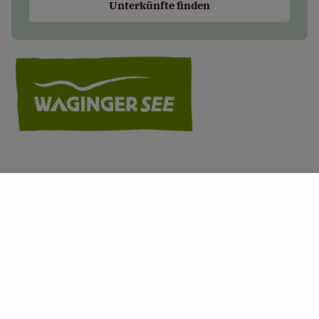
Unterkünfte finden
+
−
×
Attl’s Bio-Ziegenhof