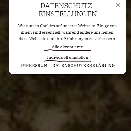
DATENSCHUTZ­
EINSTELLUNGEN
Wir nutzen Cookies auf unserer Webseite. Einige von
ihnen sind essenziell, während andere uns helfen,
diese Webseite und Ihre Erfahrungen zu verbessern.
Alle akzeptieren
Individuell einstellen
Statistiken
IMPRESSUM
DATENSCHUTZERKLÄRUNG
Diese Cookies erfassen anonyme Statistiken. Diese
Informationen helfen uns zu verstehen, wie wir
unsere Website noch weiter optimieren können.
Google Analytics
Marketing
Marketing Cookies werden von Drittanbietern oder
Publishern verwendet, um personalisierte