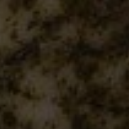
Werbung anzuzeigen. Sie tun dies, indem sie
Besucher über Websites hinweg verfolgen.
Google Tag Manager
Externe Medien
Wenn Cookies von externen Medien akzeptiert
werden, bedarf der Zugriff auf externe Inhalte
keiner manuellen Zustimmung mehr.
Google Maps
Eingebettete Inhalte