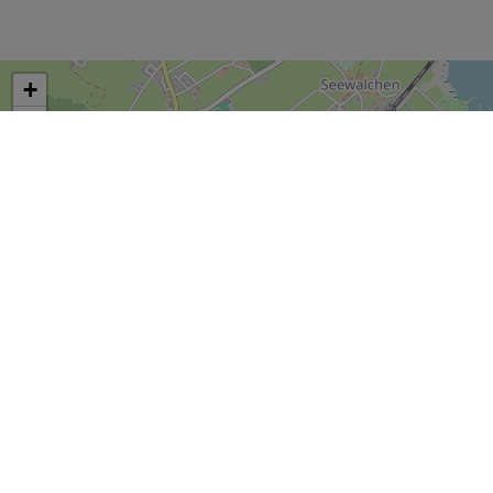
+
−
×
Bio-Markt Seekirchen
Leaflet
|
© OpenStreetMap