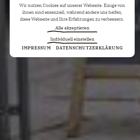
Wir nutzen Cookies auf unserer Webseite. Einige von
ihnen sind essenziell, während andere uns helfen,
diese Webseite und Ihre Erfahrungen zu verbessern.
Alle akzeptieren
Individuell einstellen
Statistiken
IMPRESSUM
DATENSCHUTZERKLÄRUNG
Diese Cookies erfassen anonyme Statistiken. Diese
Informationen helfen uns zu verstehen, wie wir
unsere Website noch weiter optimieren können.
Google Analytics
Marketing
Marketing Cookies werden von Drittanbietern oder
Publishern verwendet, um personalisierte
Werbung anzuzeigen. Sie tun dies, indem sie
Besucher über Websites hinweg verfolgen.
Google Tag Manager