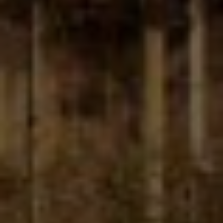
Publishern verwendet, um personalisierte
Werbung anzuzeigen. Sie tun dies, indem sie
Besucher über Websites hinweg verfolgen.
Google Tag Manager
Externe Medien
Wenn Cookies von externen Medien akzeptiert
werden, bedarf der Zugriff auf externe Inhalte
keiner manuellen Zustimmung mehr.
Google Maps
Eingebettete Inhalte