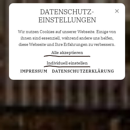
DATENSCHUTZ­
EINSTELLUNGEN
Wir nutzen Cookies auf unserer Webseite. Einige von
ihnen sind essenziell, während andere uns helfen,
diese Webseite und Ihre Erfahrungen zu verbessern.
Alle akzeptieren
Individuell einstellen
Statistiken
IMPRESSUM
DATENSCHUTZERKLÄRUNG
Diese Cookies erfassen anonyme Statistiken. Diese
Informationen helfen uns zu verstehen, wie wir
unsere Website noch weiter optimieren können.
Google Analytics
Marketing
Marketing Cookies werden von Drittanbietern oder