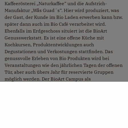
Kaffeerösterei „Naturkaffee“ und die Aufstrich-
Manufaktur „Wås Guad´s“. Hier wird produziert, was
der Gast, der Kunde im Bio Laden erwerben kann bzw.
später dann auch im Bio Café verarbeitet wird.
Ebenfalls im Erdgeschoss situiert ist die BioArt
Genusswerkstatt. Es ist eine offene Küche mit
Kochkursen, Produktentwicklungen auch
Degustationen und Verkostungen stattfinden. Das
genussvolle Erleben von Bio Produkten wird bei
Veranstaltungen wie den jährlichen Tagen der offenen
Tür, aber auch übers Jahr für reservierte Gruppen
möglich werden. Der BioArt Campus als
Vorzeigeprojekt will aber noch mehr sein – nämlich
ein gemeinsames Dach für Bio, Innovation &
Nachhaltigkeit.
KONTAKT & ADRESSE
BioArt Campus