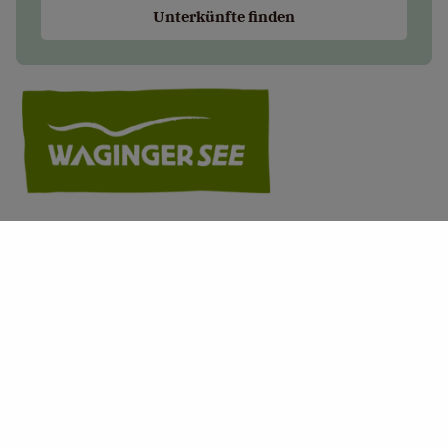
Unterkünfte finden
+
−
×
Biohof Hoiß