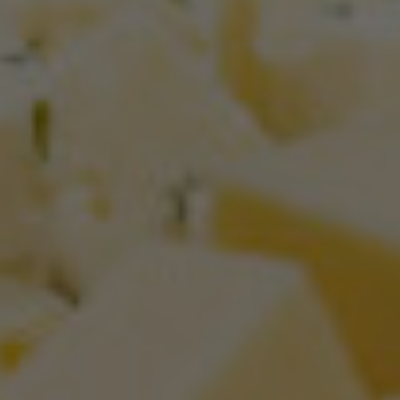
Werbung anzuzeigen. Sie tun dies, indem sie
Besucher über Websites hinweg verfolgen.
Google Tag Manager
Externe Medien
Wenn Cookies von externen Medien akzeptiert
werden, bedarf der Zugriff auf externe Inhalte
keiner manuellen Zustimmung mehr.
Google Maps
Eingebettete Inhalte