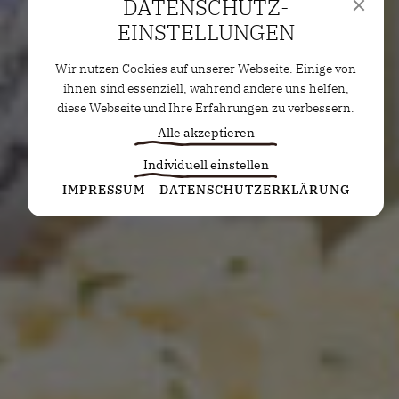
DATENSCHUTZ­
EINSTELLUNGEN
Wir nutzen Cookies auf unserer Webseite. Einige von
ihnen sind essenziell, während andere uns helfen,
diese Webseite und Ihre Erfahrungen zu verbessern.
Alle akzeptieren
Individuell einstellen
Statistiken
IMPRESSUM
DATENSCHUTZERKLÄRUNG
Diese Cookies erfassen anonyme Statistiken. Diese
Informationen helfen uns zu verstehen, wie wir
unsere Website noch weiter optimieren können.
Google Analytics
Marketing
Marketing Cookies werden von Drittanbietern oder
Publishern verwendet, um personalisierte