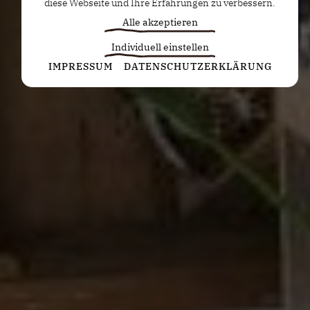
diese Webseite und Ihre Erfahrungen zu verbessern.
Alle akzeptieren
Individuell einstellen
Statistiken
IMPRESSUM
DATENSCHUTZERKLÄRUNG
Diese Cookies erfassen anonyme Statistiken. Diese
Informationen helfen uns zu verstehen, wie wir
unsere Website noch weiter optimieren können.
Google Analytics
Marketing
Marketing Cookies werden von Drittanbietern oder
Publishern verwendet, um personalisierte
Werbung anzuzeigen. Sie tun dies, indem sie
Besucher über Websites hinweg verfolgen.
Google Tag Manager
Externe Medien