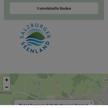
Unterkünfte finden
+
−
×
Biohof Keamosen Selbstbedienungs-Kammerl