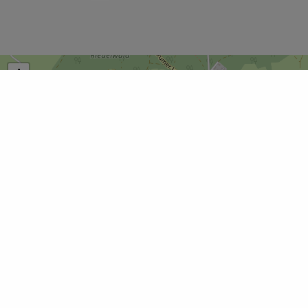
+
−
×
Bischofgut Seekirchen