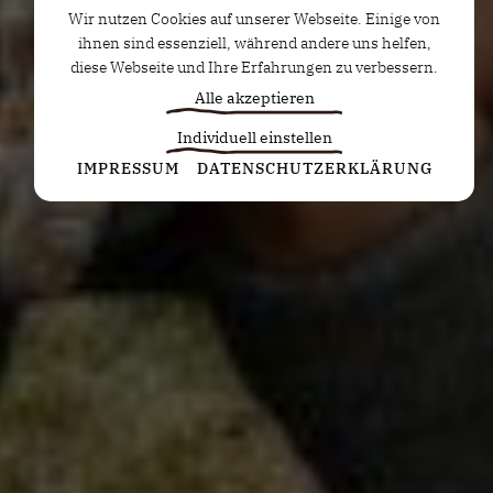
Wir nutzen Cookies auf unserer Webseite. Einige von
ihnen sind essenziell, während andere uns helfen,
diese Webseite und Ihre Erfahrungen zu verbessern.
Alle akzeptieren
Individuell einstellen
Statistiken
IMPRESSUM
DATENSCHUTZERKLÄRUNG
Diese Cookies erfassen anonyme Statistiken. Diese
Informationen helfen uns zu verstehen, wie wir
unsere Website noch weiter optimieren können.
Google Analytics
Marketing
Marketing Cookies werden von Drittanbietern oder
Publishern verwendet, um personalisierte
Werbung anzuzeigen. Sie tun dies, indem sie
Besucher über Websites hinweg verfolgen.
Google Tag Manager