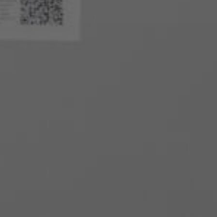
verwendet, um personalisierte Werbung anzuzeigen. Sie tun
dies, indem sie Besucher über Websites hinweg verfolgen.
Google Tag Manager
Externe Medien
Wenn Cookies von externen Medien akzeptiert werden, bedarf
der Zugriff auf externe Inhalte keiner manuellen Zustimmung
mehr.
Google Maps
Eingebettete Inhalte