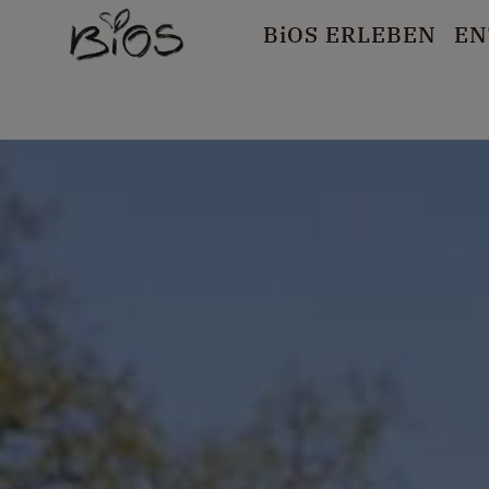
B
i
OS ERLEBEN
EN