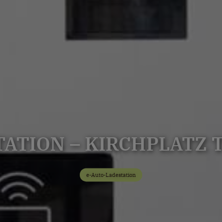
TATION – KIRCHPLATZ
e-Auto-Ladestation