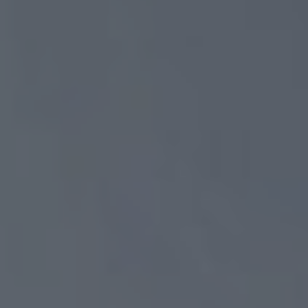
Werbung anzuzeigen. Sie tun dies, indem sie
Besucher über Websites hinweg verfolgen.
Google Tag Manager
Externe Medien
Wenn Cookies von externen Medien akzeptiert
werden, bedarf der Zugriff auf externe Inhalte
keiner manuellen Zustimmung mehr.
Google Maps
Eingebettete Inhalte