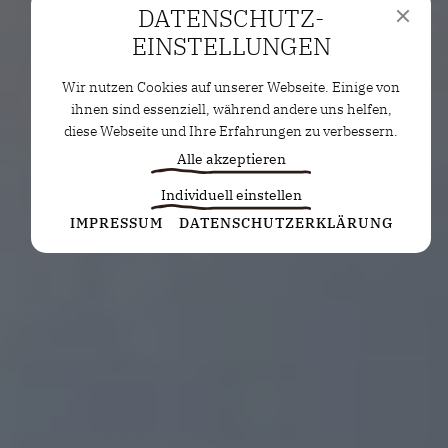
DATENSCHUTZ­
EINSTELLUNGEN
Wir nutzen Cookies auf unserer Webseite. Einige von
ihnen sind essenziell, während andere uns helfen,
diese Webseite und Ihre Erfahrungen zu verbessern.
Alle akzeptieren
Individuell einstellen
Statistiken
IMPRESSUM
DATENSCHUTZERKLÄRUNG
Diese Cookies erfassen anonyme Statistiken. Diese
Informationen helfen uns zu verstehen, wie wir
unsere Website noch weiter optimieren können.
Google Analytics
Marketing
Marketing Cookies werden von Drittanbietern oder
Publishern verwendet, um personalisierte