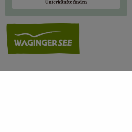
Unterkünfte finden
+
−
×
Elektro-Bürgerauto Waging