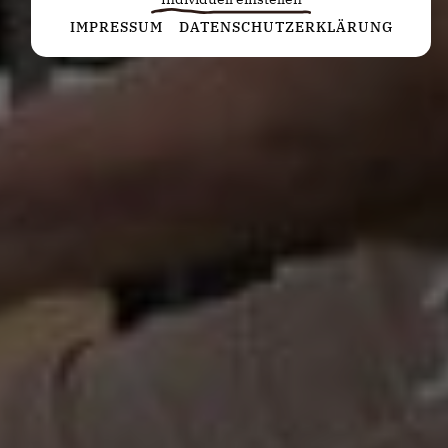
Statistiken
IMPRESSUM
DATENSCHUTZERKLÄRUNG
Diese Cookies erfassen anonyme Statistiken. Diese
Informationen helfen uns zu verstehen, wie wir
unsere Website noch weiter optimieren können.
Google Analytics
Marketing
Marketing Cookies werden von Drittanbietern oder
Publishern verwendet, um personalisierte
Werbung anzuzeigen. Sie tun dies, indem sie
Besucher über Websites hinweg verfolgen.
Google Tag Manager
Externe Medien
Wenn Cookies von externen Medien akzeptiert
werden, bedarf der Zugriff auf externe Inhalte