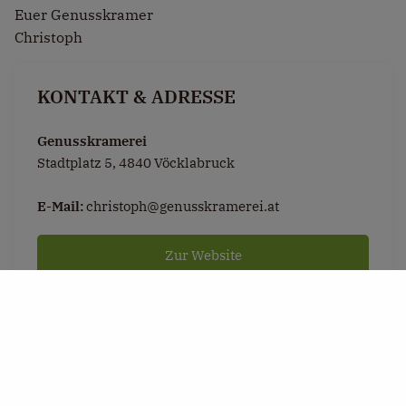
Euer Genusskramer
Christoph
KONTAKT & ADRESSE
Genusskramerei
Stadtplatz 5, 4840 Vöcklabruck
E-Mail:
christoph@genusskramerei.at
Zur Website
LUST AUF EIN BIOS ERLEBNIS?
Jetzt passende Unterkunft in der
Region
Quellenviertel
buchen & genießen.