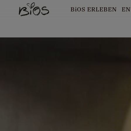
B
i
OS ERLEBEN
EN