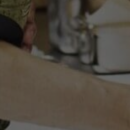
Marketing Cookies werden von Drittanbietern oder Publishern
verwendet, um personalisierte Werbung anzuzeigen. Sie tun
dies, indem sie Besucher über Websites hinweg verfolgen.
Google Tag Manager
Externe Medien
Wenn Cookies von externen Medien akzeptiert werden, bedarf
der Zugriff auf externe Inhalte keiner manuellen Zustimmung
mehr.
Google Maps
Eingebettete Inhalte