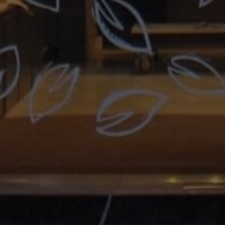
Marketing
Marketing Cookies werden von Drittanbietern oder Publishern
verwendet, um personalisierte Werbung anzuzeigen. Sie tun
dies, indem sie Besucher über Websites hinweg verfolgen.
Google Tag Manager
Externe Medien
Wenn Cookies von externen Medien akzeptiert werden, bedarf
der Zugriff auf externe Inhalte keiner manuellen Zustimmung
mehr.
Google Maps
Eingebettete Inhalte