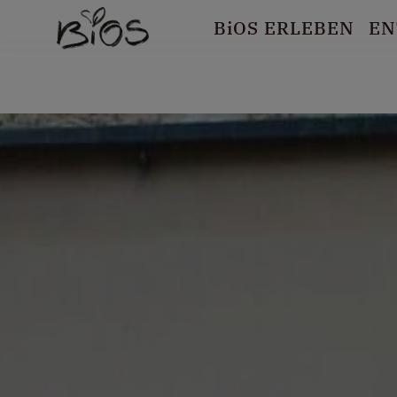
B
i
OS ERLEBEN
EN