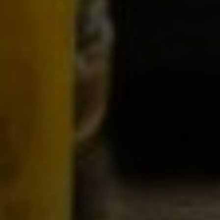
unsere Website noch weiter optimieren können.
Google Analytics
Marketing
Marketing Cookies werden von Drittanbietern oder
Publishern verwendet, um personalisierte
Werbung anzuzeigen. Sie tun dies, indem sie
Besucher über Websites hinweg verfolgen.
Google Tag Manager
Externe Medien
Wenn Cookies von externen Medien akzeptiert
werden, bedarf der Zugriff auf externe Inhalte
keiner manuellen Zustimmung mehr.
Google Maps
Eingebettete Inhalte