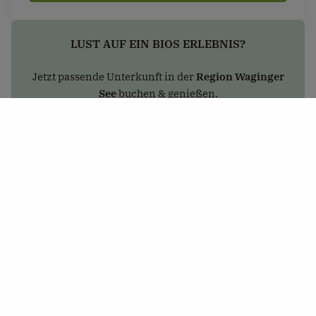
LUST AUF EIN BIOS ERLEBNIS?
Jetzt passende Unterkunft in der
Region Waginger
See
buchen & genießen.
Unterkünfte finden