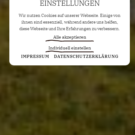
EINSTELLUNGEN
Wir nutzen Cookies auf unserer Webseite. Einige von
ihnen sind essenziell, während andere uns helfen,
diese Webseite und Ihre Erfahrungen zu verbessern.
Alle akzeptieren
Individuell einstellen
Statistiken
IMPRESSUM
DATENSCHUTZERKLÄRUNG
Diese Cookies erfassen anonyme Statistiken. Diese
Informationen helfen uns zu verstehen, wie wir
unsere Website noch weiter optimieren können.
Google Analytics
Marketing
Marketing Cookies werden von Drittanbietern oder
Publishern verwendet, um personalisierte
Werbung anzuzeigen. Sie tun dies, indem sie
Besucher über Websites hinweg verfolgen.