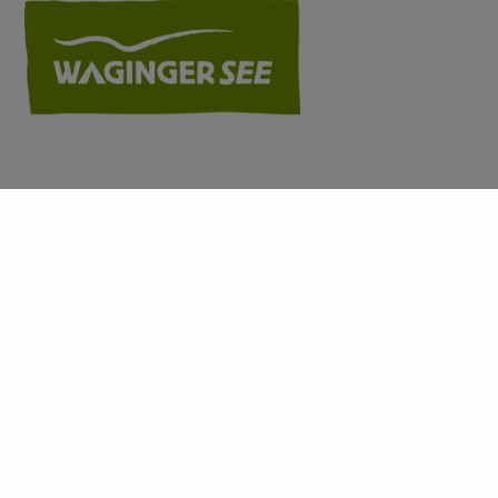
+
−
×
Metzgerei Braunsperger