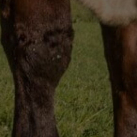
Marketing Cookies werden von Drittanbietern oder Publishern
verwendet, um personalisierte Werbung anzuzeigen. Sie tun
dies, indem sie Besucher über Websites hinweg verfolgen.
Google Tag Manager
Externe Medien
Wenn Cookies von externen Medien akzeptiert werden, bedarf
der Zugriff auf externe Inhalte keiner manuellen Zustimmung
mehr.
Google Maps
Eingebettete Inhalte