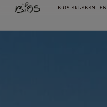
B
i
OS ERLEBEN
EN