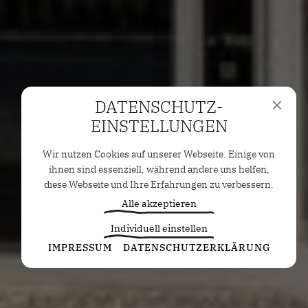
DATENSCHUTZ­
EINSTELLUNGEN
Wir nutzen Cookies auf unserer Webseite. Einige von
ihnen sind essenziell, während andere uns helfen,
diese Webseite und Ihre Erfahrungen zu verbessern.
Alle akzeptieren
Individuell einstellen
Statistiken
IMPRESSUM
DATENSCHUTZERKLÄRUNG
Diese Cookies erfassen anonyme Statistiken. Diese
Informationen helfen uns zu verstehen, wie wir
unsere Website noch weiter optimieren können.