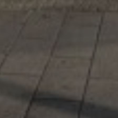
Google Analytics
Marketing
Marketing Cookies werden von Drittanbietern oder
Publishern verwendet, um personalisierte
Werbung anzuzeigen. Sie tun dies, indem sie
Besucher über Websites hinweg verfolgen.
Google Tag Manager
Externe Medien
Wenn Cookies von externen Medien akzeptiert
werden, bedarf der Zugriff auf externe Inhalte
keiner manuellen Zustimmung mehr.
Google Maps
Eingebettete Inhalte