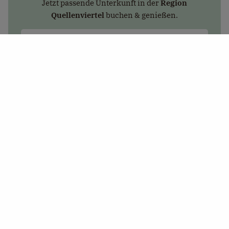
Jetzt passende Unterkunft in der
Region
Quellenviertel
buchen & genießen.
Unterkünfte finden
+
−