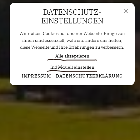
DATENSCHUTZ­
EINSTELLUNGEN
Wir nutzen Cookies auf unserer Webseite. Einige von
ihnen sind essenziell, während andere uns helfen,
diese Webseite und Ihre Erfahrungen zu verbessern.
Alle akzeptieren
Individuell einstellen
Statistiken
IMPRESSUM
DATENSCHUTZERKLÄRUNG
Diese Cookies erfassen anonyme Statistiken. Diese
Informationen helfen uns zu verstehen, wie wir
unsere Website noch weiter optimieren können.
Google Analytics
Marketing
Marketing Cookies werden von Drittanbietern oder