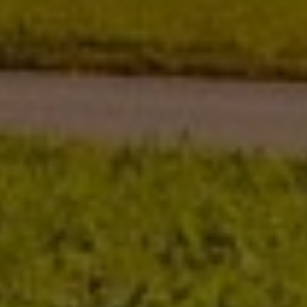
Publishern verwendet, um personalisierte
Werbung anzuzeigen. Sie tun dies, indem sie
Besucher über Websites hinweg verfolgen.
Google Tag Manager
Externe Medien
Wenn Cookies von externen Medien akzeptiert
werden, bedarf der Zugriff auf externe Inhalte
keiner manuellen Zustimmung mehr.
Google Maps
Eingebettete Inhalte