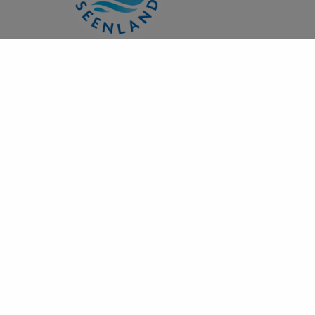
+
−
×
Bio-Bauernhof Joglbauer