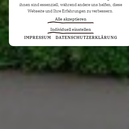
ihnen sind essenziell, während andere uns helfen, diese
Webseite und Ihre Erfahrungen zu verbessern.
Alle akzeptieren
Individuell einstellen
Statistiken
IMPRESSUM
DATENSCHUTZERKLÄRUNG
Diese Cookies erfassen anonyme Statistiken. Diese
Informationen helfen uns zu verstehen, wie wir unsere
Website noch weiter optimieren können.
Google Analytics
Marketing
Marketing Cookies werden von Drittanbietern oder
Publishern verwendet, um personalisierte Werbung
anzuzeigen. Sie tun dies, indem sie Besucher über
Websites hinweg verfolgen.
Google Tag Manager