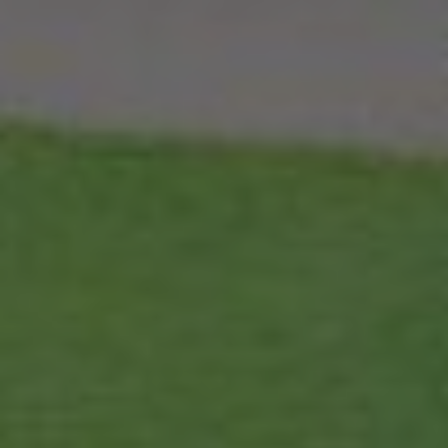
Externe Medien
Wenn Cookies von externen Medien akzeptiert werden,
bedarf der Zugriff auf externe Inhalte keiner
manuellen Zustimmung mehr.
Google Maps
Eingebettete Inhalte