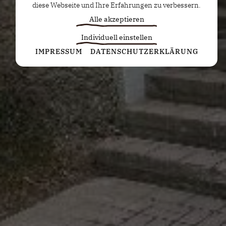
diese Webseite und Ihre Erfahrungen zu verbessern.
Alle akzeptieren
Individuell einstellen
Statistiken
IMPRESSUM
DATENSCHUTZERKLÄRUNG
Diese Cookies erfassen anonyme Statistiken. Diese
Informationen helfen uns zu verstehen, wie wir
unsere Website noch weiter optimieren können.
Google Analytics
Marketing
Marketing Cookies werden von Drittanbietern oder
Publishern verwendet, um personalisierte
Werbung anzuzeigen. Sie tun dies, indem sie
Besucher über Websites hinweg verfolgen.
Google Tag Manager