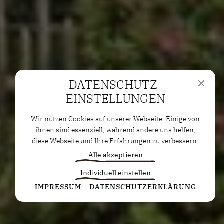
DATENSCHUTZ­
EINSTELLUNGEN
Wir nutzen Cookies auf unserer Webseite. Einige von
ihnen sind essenziell, während andere uns helfen,
diese Webseite und Ihre Erfahrungen zu verbessern.
Alle akzeptieren
Individuell einstellen
Statistiken
IMPRESSUM
DATENSCHUTZERKLÄRUNG
Diese Cookies erfassen anonyme Statistiken. Diese
Informationen helfen uns zu verstehen, wie wir
unsere Website noch weiter optimieren können.