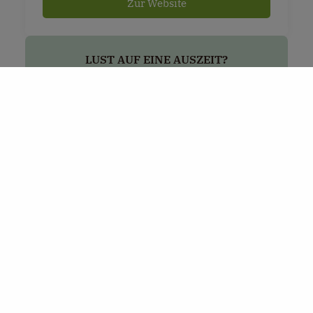
Zur Website
LUST AUF EINE AUSZEIT?
Jetzt direkt bei
Joklmohof
buchen & die
Region genießen.
Zur Unterkunft