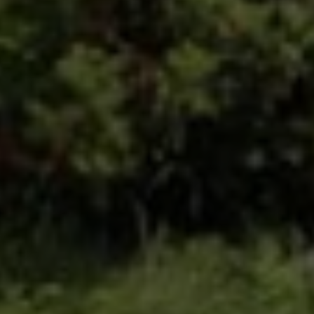
Google Analytics
Marketing
Marketing Cookies werden von Drittanbietern oder
Publishern verwendet, um personalisierte
Werbung anzuzeigen. Sie tun dies, indem sie
Besucher über Websites hinweg verfolgen.
Google Tag Manager
Externe Medien
Wenn Cookies von externen Medien akzeptiert
werden, bedarf der Zugriff auf externe Inhalte
keiner manuellen Zustimmung mehr.
Google Maps
Eingebettete Inhalte