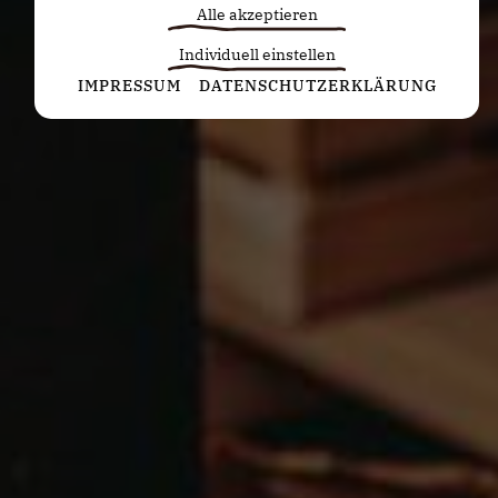
Alle akzeptieren
Individuell einstellen
Statistiken
IMPRESSUM
DATENSCHUTZERKLÄRUNG
Diese Cookies erfassen anonyme Statistiken. Diese
Informationen helfen uns zu verstehen, wie wir
unsere Website noch weiter optimieren können.
Google Analytics
Marketing
Marketing Cookies werden von Drittanbietern oder
Publishern verwendet, um personalisierte
Werbung anzuzeigen. Sie tun dies, indem sie
Besucher über Websites hinweg verfolgen.
Google Tag Manager
Externe Medien