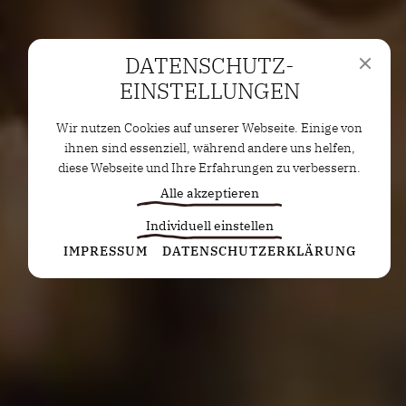
DATENSCHUTZ­
EINSTELLUNGEN
Wir nutzen Cookies auf unserer Webseite. Einige von
ihnen sind essenziell, während andere uns helfen,
diese Webseite und Ihre Erfahrungen zu verbessern.
Alle akzeptieren
Individuell einstellen
Statistiken
IMPRESSUM
DATENSCHUTZERKLÄRUNG
Diese Cookies erfassen anonyme Statistiken. Diese
Informationen helfen uns zu verstehen, wie wir
unsere Website noch weiter optimieren können.
Google Analytics
Marketing