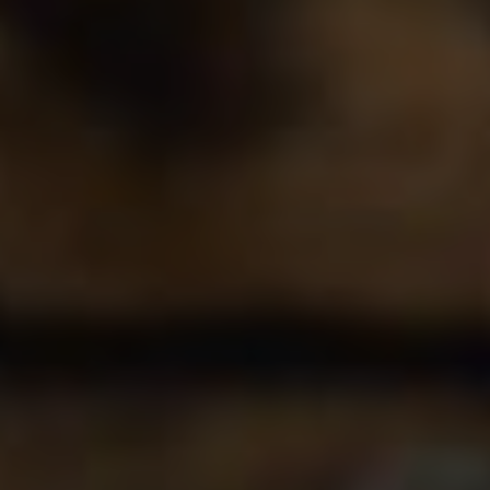
Marketing Cookies werden von Drittanbietern oder
Publishern verwendet, um personalisierte
Werbung anzuzeigen. Sie tun dies, indem sie
Besucher über Websites hinweg verfolgen.
Google Tag Manager
Externe Medien
Wenn Cookies von externen Medien akzeptiert
werden, bedarf der Zugriff auf externe Inhalte
keiner manuellen Zustimmung mehr.
Google Maps
Eingebettete Inhalte