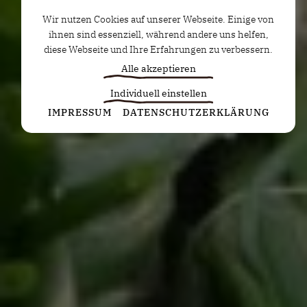
Wir nutzen Cookies auf unserer Webseite. Einige von
ihnen sind essenziell, während andere uns helfen,
diese Webseite und Ihre Erfahrungen zu verbessern.
Alle akzeptieren
Individuell einstellen
Statistiken
IMPRESSUM
DATENSCHUTZERKLÄRUNG
Diese Cookies erfassen anonyme Statistiken. Diese
Informationen helfen uns zu verstehen, wie wir
unsere Website noch weiter optimieren können.
Google Analytics
Marketing
Marketing Cookies werden von Drittanbietern oder
Publishern verwendet, um personalisierte
Werbung anzuzeigen. Sie tun dies, indem sie
Besucher über Websites hinweg verfolgen.