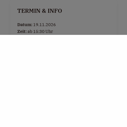
TERMIN & INFO
Datum:
19.11.2026
Zeit:
ab 15:30 Uhr
Ort:
Dorfplatz Henndorf