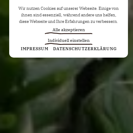
Wir nutzen Cookies auf unserer Webseite. Einige von
ihnen sind essenziell, während andere uns helfen,
diese Webseite und Ihre Erfahrungen zu verbessern.
Alle akzeptieren
Individuell einstellen
Statistiken
IMPRESSUM
DATENSCHUTZERKLÄRUNG
Diese Cookies erfassen anonyme Statistiken. Diese
Informationen helfen uns zu verstehen, wie wir
unsere Website noch weiter optimieren können.
Google Analytics
Marketing
Marketing Cookies werden von Drittanbietern oder
Publishern verwendet, um personalisierte
Werbung anzuzeigen. Sie tun dies, indem sie
Besucher über Websites hinweg verfolgen.