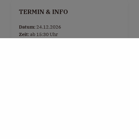
TERMIN & INFO
Datum:
24.12.2026
Zeit:
ab 15:30 Uhr
Ort:
Dorfplatz Henndorf