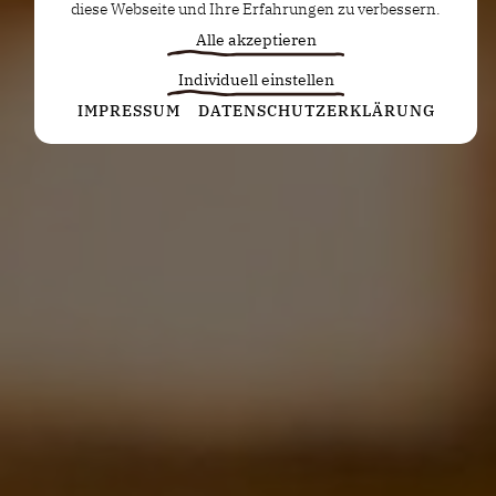
diese Webseite und Ihre Erfahrungen zu verbessern.
Alle akzeptieren
Individuell einstellen
Statistiken
IMPRESSUM
DATENSCHUTZERKLÄRUNG
Diese Cookies erfassen anonyme Statistiken. Diese
Informationen helfen uns zu verstehen, wie wir
unsere Website noch weiter optimieren können.
Google Analytics
Marketing
Marketing Cookies werden von Drittanbietern oder
Publishern verwendet, um personalisierte
Werbung anzuzeigen. Sie tun dies, indem sie
Besucher über Websites hinweg verfolgen.
Google Tag Manager
Externe Medien