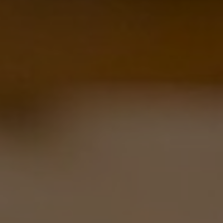
Wenn Cookies von externen Medien akzeptiert
werden, bedarf der Zugriff auf externe Inhalte
keiner manuellen Zustimmung mehr.
Google Maps
Eingebettete Inhalte