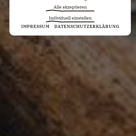
Alle akzeptieren
Individuell einstellen
Statistiken
IMPRESSUM
DATENSCHUTZERKLÄRUNG
Diese Cookies erfassen anonyme Statistiken. Diese
Informationen helfen uns zu verstehen, wie wir
unsere Website noch weiter optimieren können.
Google Analytics
Marketing
Marketing Cookies werden von Drittanbietern oder
Publishern verwendet, um personalisierte
Werbung anzuzeigen. Sie tun dies, indem sie
Besucher über Websites hinweg verfolgen.
Google Tag Manager
Externe Medien