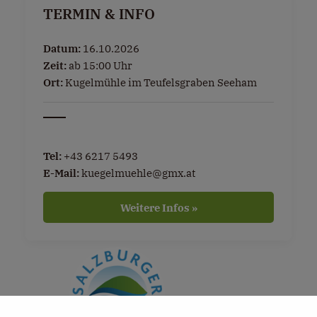
TERMIN & INFO
Datum:
16.10.2026
Zeit:
ab 15:00 Uhr
Ort:
Kugelmühle im Teufelsgraben Seeham
Tel:
+43 6217 5493
E-Mail:
kuegelmuehle@gmx.at
Weitere Infos »