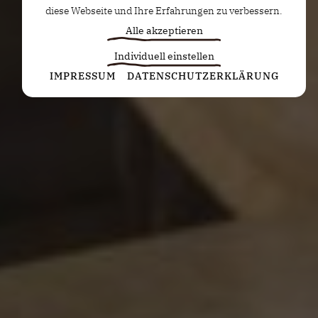
diese Webseite und Ihre Erfahrungen zu verbessern.
Alle akzeptieren
Individuell einstellen
Statistiken
IMPRESSUM
DATENSCHUTZERKLÄRUNG
Diese Cookies erfassen anonyme Statistiken. Diese
Informationen helfen uns zu verstehen, wie wir
unsere Website noch weiter optimieren können.
Google Analytics
Marketing
Marketing Cookies werden von Drittanbietern oder
Publishern verwendet, um personalisierte
Werbung anzuzeigen. Sie tun dies, indem sie
Besucher über Websites hinweg verfolgen.
Google Tag Manager