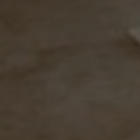
Externe Medien
Wenn Cookies von externen Medien akzeptiert
werden, bedarf der Zugriff auf externe Inhalte
keiner manuellen Zustimmung mehr.
Google Maps
Eingebettete Inhalte