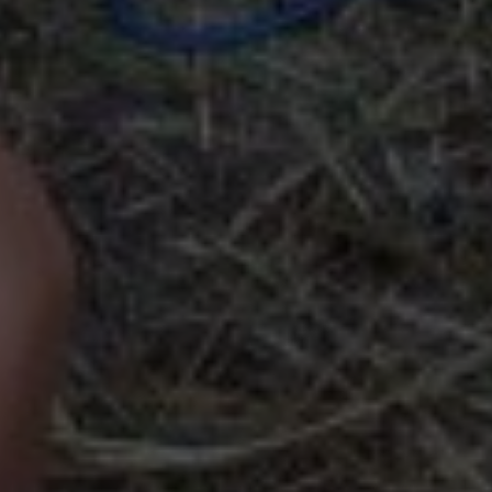
Google Analytics
Marketing
Marketing Cookies werden von Drittanbietern oder
Publishern verwendet, um personalisierte
Werbung anzuzeigen. Sie tun dies, indem sie
Besucher über Websites hinweg verfolgen.
Google Tag Manager
Externe Medien
Wenn Cookies von externen Medien akzeptiert
werden, bedarf der Zugriff auf externe Inhalte
keiner manuellen Zustimmung mehr.
Google Maps
Eingebettete Inhalte