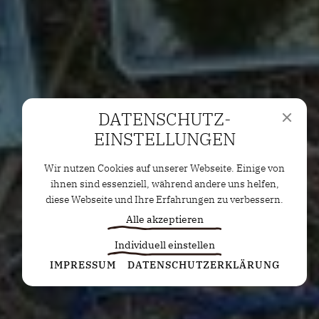
DATENSCHUTZ­
EINSTELLUNGEN
Wir nutzen Cookies auf unserer Webseite. Einige von
ihnen sind essenziell, während andere uns helfen,
diese Webseite und Ihre Erfahrungen zu verbessern.
Alle akzeptieren
Individuell einstellen
Statistiken
IMPRESSUM
DATENSCHUTZERKLÄRUNG
Diese Cookies erfassen anonyme Statistiken. Diese
Informationen helfen uns zu verstehen, wie wir
unsere Website noch weiter optimieren können.